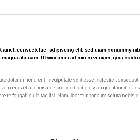
t amet, consectetuer adipiscing elit, sed diam nonummy n
e magna aliquam. Ut wisi enim ad minim veniam, quis nostrud
re dolor in hendrerit in vulputate velit esse molestie consequat,
 at vero eros et accumsan et iusto odio dignissim qui blandit praes
re te feugait nulla facilisi. Nam liber tempor cum soluta nobis e