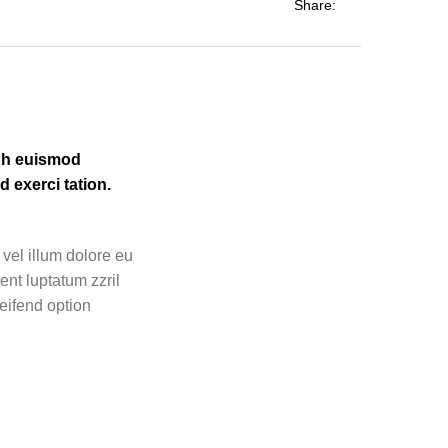
Share:
ibh euismod
 exerci tation.
 vel illum dolore eu
ent luptatum zzril
leifend option